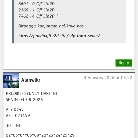
6601 : 0 Off Jlh2D
2166 : 1 Off Jlh2D
7462 : 4 Off Jlh2D ?
Ditunggu kunjungan baliknya bos.
https://pondokjitu2d.site/sdy-lotto-senin/
Reply
3 Agustus 2026 at 03:52
Alanwlkr
PREDIKSI SYDNEY HARI INI
SENIN 03-08-2026
AI : 0345
AK : 023459
30 LINE
02*03*04*05*09*20*23*24*25*29