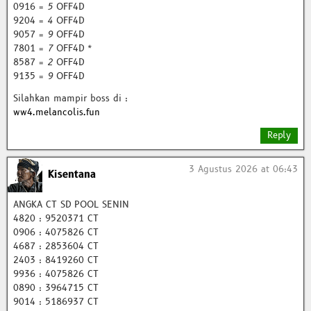
0916 =
5
OFF4D
9204 =
4
OFF4D
9057 =
9
OFF4D
7801 =
7
OFF4D *
8587 =
2
OFF4D
9135 =
9
OFF4D
Silahkan mampir boss di :
ww4.melancolis.fun
Reply
3 Agustus 2026 at 06:43
Kisentana
ANGKA CT SD POOL SENIN
4820 : 9520371 CT
0906 : 4075826 CT
4687 : 2853604 CT
2403 : 8419260 CT
9936 : 4075826 CT
0890 : 3964715 CT
9014 : 5186937 CT