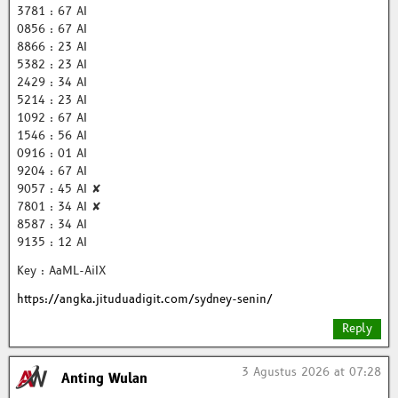
3781 : 67 AI
0856 : 67 AI
8866 : 23 AI
5382 : 23 AI
2429 : 34 AI
5214 : 23 AI
1092 : 67 AI
1546 : 56 AI
0916 : 01 AI
9204 : 67 AI
9057 : 45 AI ✘
7801 : 34 AI ✘
8587 : 34 AI
9135 : 12 AI
Key : AaML-AiIX
https://angka.jituduadigit.com/sydney-senin/
Reply
3 Agustus 2026 at 07:28
Anting Wulan