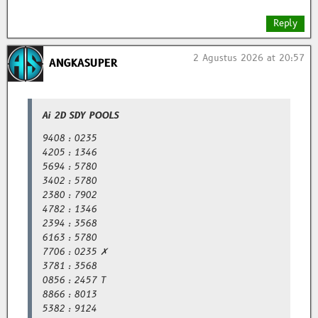
Reply
2 Agustus 2026 at 20:57
ANGKASUPER
Ai 2D SDY POOLS
9408 : 0235
4205 : 1346
5694 : 5780
3402 : 5780
2380 : 7902
4782 : 1346
2394 : 3568
6163 : 5780
7706 : 0235 ✗
3781 : 3568
0856 : 2457 T
8866 : 8013
5382 : 9124