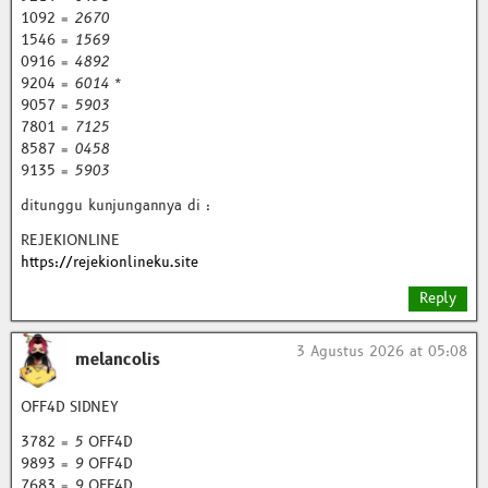
1092 =
2670
1546 =
1569
0916 =
4892
9204 =
6014
*
9057 =
5903
7801 =
7125
8587 =
0458
9135 =
5903
ditunggu kunjungannya di :
REJEKIONLINE
https://rejekionlineku.site
Reply
3 Agustus 2026 at 05:08
melancolis
OFF4D SIDNEY
3782 =
5
OFF4D
9893 =
9
OFF4D
7683 =
9
OFF4D