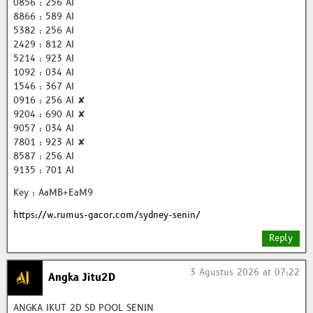
0856 : 256 AI
8866 : 589 AI
5382 : 256 AI
2429 : 812 AI
5214 : 923 AI
1092 : 034 AI
1546 : 367 AI
0916 : 256 AI ✘
9204 : 690 AI ✘
9057 : 034 AI
7801 : 923 AI ✘
8587 : 256 AI
9135 : 701 AI
Key : AaMB+EaM9
https://w.rumus-gacor.com/sydney-senin/
Reply
3 Agustus 2026 at 07:22
Angka Jitu2D
ANGKA IKUT 2D SD POOL SENIN