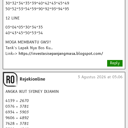
30*32*34*35*39*40*42*43*45*49
50*52*53*54*59*90*92*93*94*95
12 LINE
03*04*05*30*34*35
40*43*45*50*53*54
MOGA MEMBANTU GWS!!
Tank’s Lapak Nya Bos Ku..
Link=>
https://investasisepanjangmasa.blogspot.com/
Reply
3 Agustus 2026 at 05:06
Rejekionline
ANGKA IKUT SYDNEY DIJAMIN
4139 =
2670
0376 =
3781
6934 =
5903
9606 =
4892
7628 =
3781