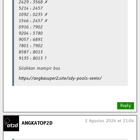
2429 : 3568 ✗
5214 : 2457
1092 : 0235 ✗
1546 : 2457 ✗
0916 : 7902
9204 : 5780
9057 : 6891
7801 : 7902
8587 : 8013
9135 : 8013 ?
Silahkan mampir bos
https://angkasuper2.site/sdy-pools-senin/
Reply
2 Agustus 2026 at 21:04
ANGKATOP2D