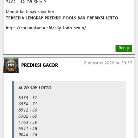
7462 : 12 Off Shio ?
Mmpir ke lapak saya bro.
TERSEDIA LENGKAP PREDIKSI POOLS DAN PREDIKSI LOTTO
https://cariangkamu.cfd/sdy-lotto-senin/
Reply
2 Agustus 2026 at 20:37
PREDIKSI GACOR
Ai 2D SDY LOTTO
6333 : 37
6534 : 71
8512 : 60
3302 : 60
4763 : 59
6951 : 48
9044 : 26