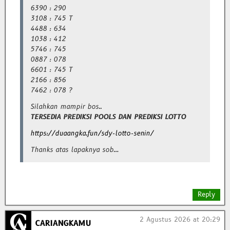
6390 : 290
3108 : 745 T
4488 : 634
1038 : 412
5746 : 745
0887 : 078
6601 : 745 T
2166 : 856
7462 : 078 ?
Silahkan mampir bos..
TERSEDIA PREDIKSI POOLS DAN PREDIKSI LOTTO
https://duaangka.fun/sdy-lotto-senin/
Thanks atas lapaknya sob…
Reply
2 Agustus 2026 at 20:29
CARIANGKAMU