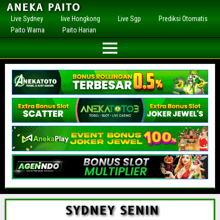
ANEKA PAITO
Live Sydney
live Hongkong
Live Sgp
Prediksi Otomatis
Paito Warna
Paito Harian
SYDNEY SENIN